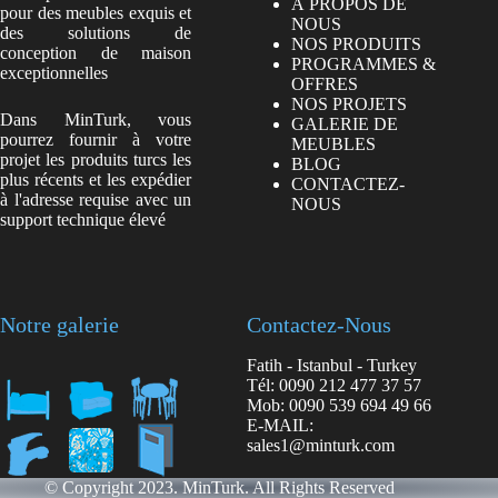
À PROPOS DE
pour des meubles exquis et
NOUS
des solutions de
NOS PRODUITS
conception de maison
PROGRAMMES &
exceptionnelles
OFFRES
NOS PROJETS
Dans MinTurk, vous
GALERIE DE
pourrez fournir à votre
MEUBLES
projet les produits turcs les
BLOG
plus récents et les expédier
CONTACTEZ-
à l'adresse requise avec un
NOUS
support technique élevé
Notre galerie
Contactez-Nous
Fatih - Istanbul - Turkey
Tél: 0090 212 477 37 57
Mob: 0090 539 694 49 66
E-MAIL:
sales1@minturk.com
© Copyright 2023. MinTurk. All Rights Reserved