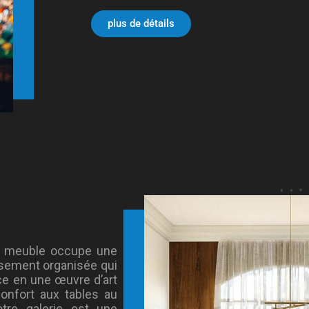
plus de détails
du meuble occupe une
usement organisée qui
ce en une œuvre d’art
onfort aux tables au
otre galerie est une