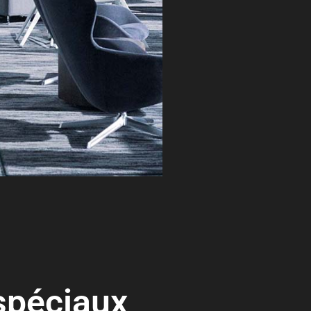
péciaux