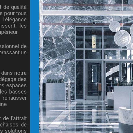
 de qualité
s pour tous
l’élégance
issent les
upérieur
ssionnel de
mbrassant un
 dans notre
 dégage des
vos espaces
bles basses
 rehausser
ine
de l’attrait
 chaises de
s solutions