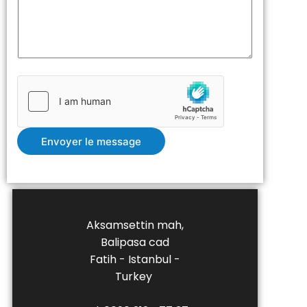
r
M
e
s
s
a
g
e
*
Envoyer le message
Aksamsettin mah,
Balipasa cad
Fatih - Istanbul -
Turkey